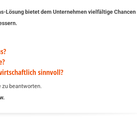
ns-Lösung bietet dem Unternehmen vielfältige Chancen
essern.
us?
e?
rtschaftlich sinnvoll?
e zu beantworten.
Simone Quad
Rene Streit
w.
Vertriebsassistenz
Vertrie