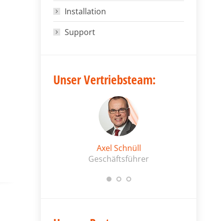
Installation
Support
Unser Vertriebsteam:
berger
Axel Schnüll
b
Geschäftsführer
V